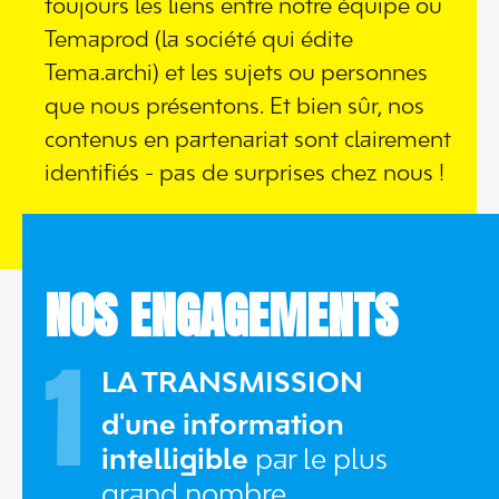
toujours les liens entre notre équipe ou
Temaprod (la société qui édite
Tema.archi) et les sujets ou personnes
que nous présentons. Et bien sûr, nos
contenus en partenariat sont clairement
identifiés - pas de surprises chez nous !
NOS ENGAGEMENTS
1
LA TRANSMISSION
d'une information
intelligible
par le plus
grand nombre.