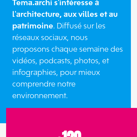
Tema.archi s'intéresse à
l'architecture, aux villes et au
patrimoine
. Diffusé sur les
réseaux sociaux, nous
proposons chaque semaine des
vidéos, podcasts, photos, et
infographies, pour mieux
comprendre notre
environnement.