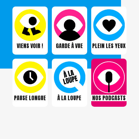
VIENS VOIR !
GARDE À VUE
PLEIN LES YEUX
PAUSE LONGUE
À LA LOUPE
NOS PODCASTS