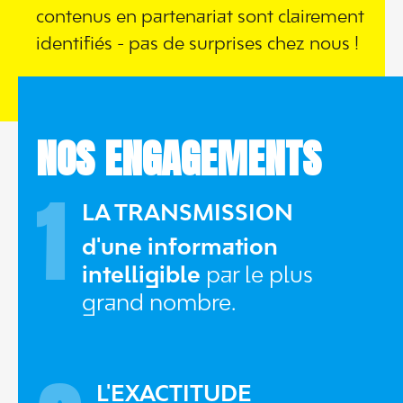
contenus en partenariat sont clairement
identifiés - pas de surprises chez nous !
NOS ENGAGEMENTS
1
LA TRANSMISSION
d'une information
intelligible
par le plus
grand nombre.
L'EXACTITUDE