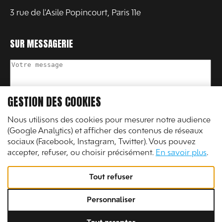
3 rue de l'Asile Popincourt, Paris 11e
SUR MESSAGERIE
Votre message
GESTION DES COOKIES
Nous utilisons des cookies pour mesurer notre audience
Votre nom
Votre email
(Google Analytics) et afficher des contenus de réseaux
sociaux (Facebook, Instagram, Twitter). Vous pouvez
Envoyer
accepter, refuser, ou choisir précisément.
En savoir plus
.
Tout refuser
Personnaliser
Mentions légales
•
Gérer les cookies
• © Temaprod 2025