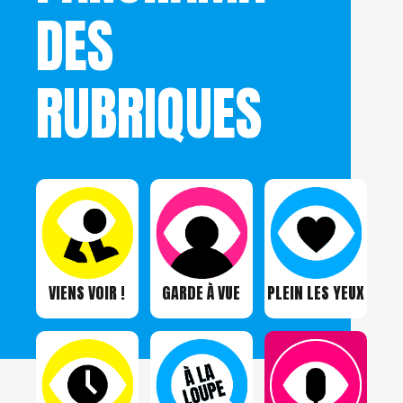
DES
RUBRIQUES
VIENS VOIR !
GARDE À VUE
PLEIN LES YEUX